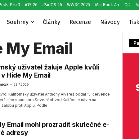
Pods Pro 3
iOS 26
iPadOS 26
WWDC 2025
MacBook Air
Qi2
A
Souhrny
Články
Recenze
Návody
Tis
e My Email
Pa
rnský uživatel žaluje Apple kvůli
v Hide My Email
-
arčuk
22.7.2026
vrdí Kalifornský uživatel Anthony Alvarez podal 15. července
erálního soudu pro Severní obvod Kalifornie návrh na
žalobu proti Applu. Podle...
y Email mohl prozradit skutečné e-
vé adresy