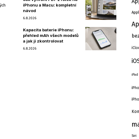
Ap
iPhonu a Macu: kompletní
ých
návod
Appl
6.8.2026
Ap
Kapacita baterie iPhonu:
přehled mAh všech modelů
be
a jak ji zkontrolovat
iClo
6.8.2026
iO
iPad
iPho
iPho
Kom
m
Siri