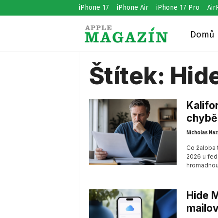
iPhone 17
iPhone Air
iPhone 17 Pro
Air
Domů
A
Štítek: Hid
p
p
Kalifo
chybě 
Nicholas Naz
l
Co žaloba t
2026 u fed
hromadnou 
e
Hide M
M
mailo