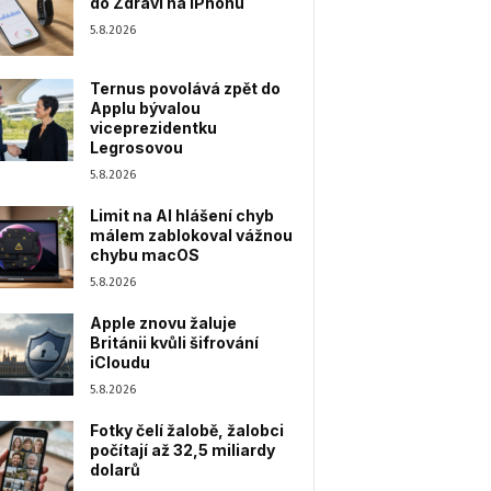
do Zdraví na iPhonu
5.8.2026
Ternus povolává zpět do
Applu bývalou
viceprezidentku
Legrosovou
5.8.2026
Limit na AI hlášení chyb
málem zablokoval vážnou
chybu macOS
5.8.2026
Apple znovu žaluje
Británii kvůli šifrování
iCloudu
5.8.2026
Fotky čelí žalobě, žalobci
počítají až 32,5 miliardy
dolarů