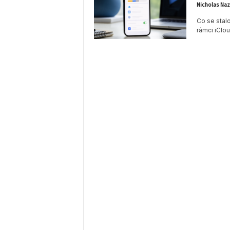
Nicholas Naz
Co se stalo
a
rámci iClou
g
a
z
í
n