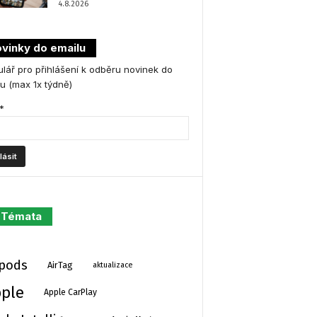
4.8.2026
vinky do emailu
lář pro přihlášení k odběru novinek do
u (max 1x týdně)
*
Témata
rpods
AirTag
aktualizace
ple
Apple CarPlay