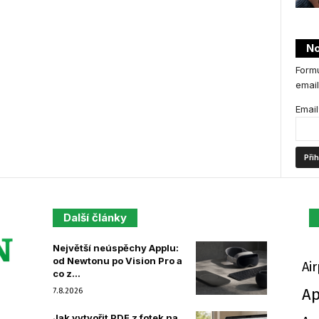
No
Formu
email
Email
Další články
Největší neúspěchy Applu:
od Newtonu po Vision Pro a
Ai
co z...
Ap
7.8.2026
Jak vytvořit PDF z fotek na