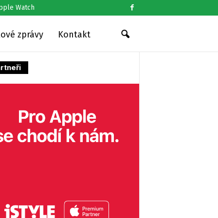
pple Watch
kové zprávy
Kontakt
rtneři