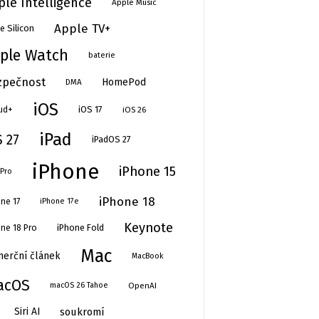
ple Intelligence
Apple Music
Apple TV+
e Silicon
ple Watch
baterie
zpečnost
HomePod
DMA
iOS
iOS 17
iOS 26
ud+
iPad
S 27
iPadOS 27
iPhone
iPhone 15
 Pro
iPhone 18
ne 17
iPhone 17e
Keynote
iPhone Fold
ne 18 Pro
Mac
erční článek
MacBook
acOS
OpenAI
macOS 26 Tahoe
soukromí
Siri AI