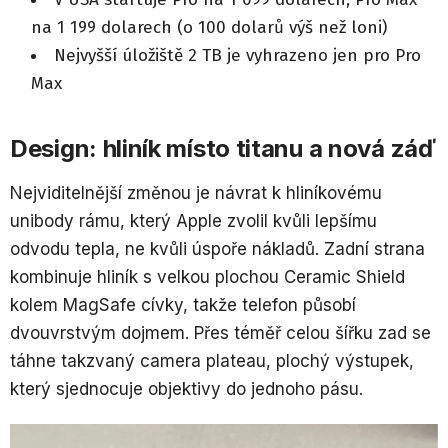
na 1 199 dolarech (o 100 dolarů výš než loni)
Nejvyšší úložiště 2 TB je vyhrazeno jen pro Pro
Max
Design: hliník místo titanu a nová záď
Nejviditelnější změnou je návrat k hliníkovému
unibody rámu, který Apple zvolil kvůli lepšímu
odvodu tepla, ne kvůli úspoře nákladů. Zadní strana
kombinuje hliník s velkou plochou Ceramic Shield
kolem MagSafe cívky, takže telefon působí
dvouvrstvým dojmem. Přes téměř celou šířku zad se
táhne takzvaný camera plateau, plochý výstupek,
který sjednocuje objektivy do jednoho pásu.