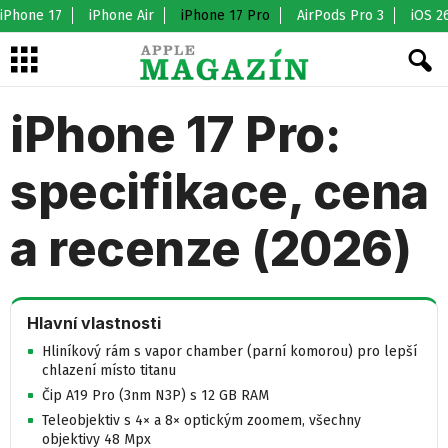
iPhone 17
iPhone Air
iPhone 17 Pro
AirPods Pro 3
iOS 2
iPhone 17 Pro:
specifikace, cena
a recenze (2026)
Hlavní vlastnosti
Hliníkový rám s vapor chamber (parní komorou) pro lepší
chlazení místo titanu
Čip A19 Pro (3nm N3P) s 12 GB RAM
Teleobjektiv s 4× a 8× optickým zoomem, všechny
objektivy 48 Mpx