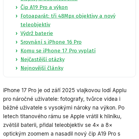
Čip A19 Pro a výkon
Fotoaparát: tři 48Mpx objektivy a nový
teleobjektiv
Výdrž baterie
Srovnání s iPhone 16 Pro
Komu se iPhone 17 Pro vyplatí
Nejčastější otázky
Nejnovější články
iPhone 17 Pro je od září 2025 vlajkovou lodí Applu
pro náročné uživatele: fotografy, tvůrce videa i
běžné uživatele s vysokými nároky na výkon. Po
letech titanového rámu se Apple vrátil k hliníku,
zvětšil baterii, přidal teleobjektiv se 4× a 8×
optickým zoomem a nasadil nový čip A19 Pro s