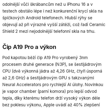
odolnější vůči škrábancům než u iPhonu 16 a v
testech obstálo lépe i než konkurenční krycí skla na
špičkových Android telefonech. Hlubší rýhy se
objevují až při výrazně vyšší zátěži, což řadí Ceramic
Shield 2 mezi nejodolnější telefonní skla na trhu.
Čip A19 Pro a výkon
Pod kapotou běží čip A19 Pro vyrobený 3nm
procesem druhé generace (N3P), se šestijádrovým
CPU (dvě výkonná jádra až 4,26 GHz, čtyři úsporná
až 2,6 GHz) a šestijádrovým GPU s takzvanými
Neural Accelerators pro rychlejší AI úlohy. Novinkou
je vapor chamber (parní komora) pro lepší odvod
tepla, díky kterému telefon drží vysoký výkon déle
bez poklesu výkonu, Apple uvádí až 40% zlepšení