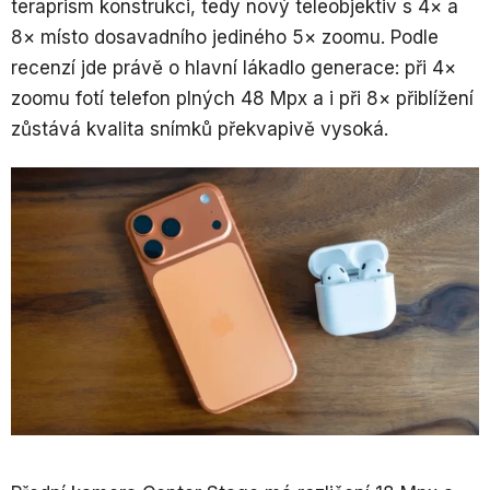
teraprism konstrukci, tedy nový teleobjektiv s 4× a
8× místo dosavadního jediného 5× zoomu. Podle
recenzí jde právě o hlavní lákadlo generace: při 4×
zoomu fotí telefon plných 48 Mpx a i při 8× přiblížení
zůstává kvalita snímků překvapivě vysoká.