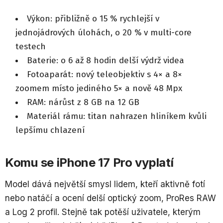
Výkon: přibližně o 15 % rychlejší v
jednojádrových úlohách, o 20 % v multi-core
testech
Baterie: o 6 až 8 hodin delší výdrž videa
Fotoaparát: nový teleobjektiv s 4× a 8×
zoomem místo jediného 5× a nově 48 Mpx
RAM: nárůst z 8 GB na 12 GB
Materiál rámu: titan nahrazen hliníkem kvůli
lepšímu chlazení
Komu se iPhone 17 Pro vyplatí
Model dává největší smysl lidem, kteří aktivně fotí
nebo natáčí a ocení delší optický zoom, ProRes RAW
a Log 2 profil. Stejně tak potěší uživatele, kterým