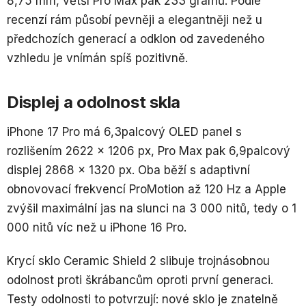
8,75 mm, větší Pro Max pak 233 gramů. Podle
recenzí rám působí pevněji a elegantněji než u
předchozích generací a odklon od zavedeného
vzhledu je vnímán spíš pozitivně.
Displej a odolnost skla
iPhone 17 Pro má 6,3palcový OLED panel s
rozlišením 2622 × 1206 px, Pro Max pak 6,9palcový
displej 2868 × 1320 px. Oba běží s adaptivní
obnovovací frekvencí ProMotion až 120 Hz a Apple
zvýšil maximální jas na slunci na 3 000 nitů, tedy o 1
000 nitů víc než u iPhone 16 Pro.
Krycí sklo Ceramic Shield 2 slibuje trojnásobnou
odolnost proti škrábancům oproti první generaci.
Testy odolnosti to potvrzují: nové sklo je znatelně