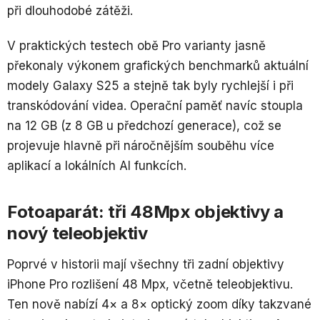
při dlouhodobé zátěži.
V praktických testech obě Pro varianty jasně
překonaly výkonem grafických benchmarků aktuální
modely Galaxy S25 a stejně tak byly rychlejší i při
transkódování videa. Operační paměť navíc stoupla
na 12 GB (z 8 GB u předchozí generace), což se
projevuje hlavně při náročnějším souběhu více
aplikací a lokálních AI funkcích.
Fotoaparát: tři 48Mpx objektivy a
nový teleobjektiv
Poprvé v historii mají všechny tři zadní objektivy
iPhone Pro rozlišení 48 Mpx, včetně teleobjektivu.
Ten nově nabízí 4× a 8× optický zoom díky takzvané