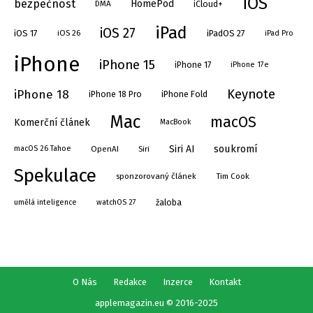
iOS
bezpečnost
HomePod
DMA
iCloud+
iPad
iOS 27
iOS 17
iPadOS 27
iOS 26
iPad Pro
iPhone
iPhone 15
iPhone 17
iPhone 17e
Keynote
iPhone 18
iPhone Fold
iPhone 18 Pro
Mac
macOS
Komerční článek
MacBook
soukromí
Siri AI
OpenAI
Siri
macOS 26 Tahoe
Spekulace
sponzorovaný článek
Tim Cook
umělá inteligence
watchOS 27
žaloba
O Nás
Redakce
Inzerce
Kontakt
applemagazin.eu © 2016-2025