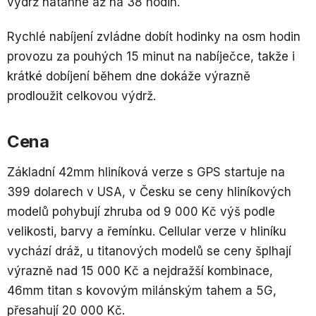
výdrž natáhne až na 38 hodin.
Rychlé nabíjení zvládne dobít hodinky na osm hodin
provozu za pouhých 15 minut na nabíječce, takže i
krátké dobíjení během dne dokáže výrazně
prodloužit celkovou výdrž.
Cena
Základní 42mm hliníková verze s GPS startuje na
399 dolarech v USA, v Česku se ceny hliníkových
modelů pohybují zhruba od 9 000 Kč výš podle
velikosti, barvy a řemínku. Cellular verze v hliníku
vychází dráž, u titanových modelů se ceny šplhají
výrazně nad 15 000 Kč a nejdražší kombinace,
46mm titan s kovovým milánským tahem a 5G,
přesahují 20 000 Kč.