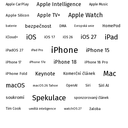
Apple Intelligence
Apple Music
Apple CarPlay
Apple Watch
Apple TV+
Apple Silicon
bezpečnost
HomePod
DMA
baterie
Evropská unie
iPad
iOS
iOS 27
iOS 17
iOS 26
iCloud+
iPhone
iPhone 15
iPadOS 27
iPad Pro
iPhone 18
iPhone 17
iPhone 17e
iPhone 18 Pro
Mac
Keynote
Komerční článek
iPhone Fold
macOS
Siri AI
OpenAI
Siri
macOS 26 Tahoe
Spekulace
soukromí
sponzorovaný článek
Tim Cook
umělá inteligence
watchOS 27
žaloba