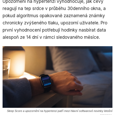
Upozornění na hypertenzi vyhodnocuje, jak cévy
reagují na tep srdce v průběhu 30denního okna, a
pokud algoritmus opakovaně zaznamená známky
chronicky zvýšeného tlaku, upozorní uživatele. Pro
první vyhodnocení potřebují hodinky nasbírat data
alespoň ze 14 dní v rámci sledovaného měsíce.
Sleep Score a upozornění na hypertenzi patří mezi hlavní softwarové novinky letošní