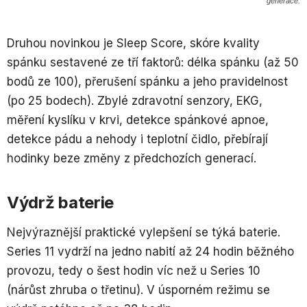
generace.
Druhou novinkou je Sleep Score, skóre kvality
spánku sestavené ze tří faktorů: délka spánku (až 50
bodů ze 100), přerušení spánku a jeho pravidelnost
(po 25 bodech). Zbylé zdravotní senzory, EKG,
měření kyslíku v krvi, detekce spánkové apnoe,
detekce pádu a nehody i teplotní čidlo, přebírají
hodinky beze změny z předchozích generací.
Výdrž baterie
Nejvýraznější praktické vylepšení se týká baterie.
Series 11 vydrží na jedno nabití až 24 hodin běžného
provozu, tedy o šest hodin víc než u Series 10
(nárůst zhruba o třetinu). V úsporném režimu se