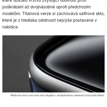
které dostalo vrstvu zvyšující odolnost proti
poškrábání až dvojnásobně oproti předchozím
modelům. Titanová verze si zachovává safírové sklo,
které je z hlediska odolnosti nejvýše postavené v
nabídce.
Hliníková verze má nově sklo displeje s dvojnásobnou odolností proti poškrábání.