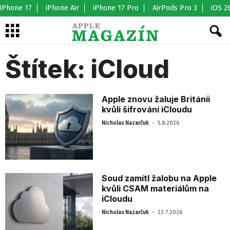
iPhone 17
iPhone Air
iPhone 17 Pro
AirPods Pro 3
iOS 2
Štítek: iCloud
Apple znovu žaluje Británii
kvůli šifrování iCloudu
-
Nicholas Nazarčuk
5.8.2026
Soud zamítl žalobu na Apple
kvůli CSAM materiálům na
iCloudu
-
Nicholas Nazarčuk
22.7.2026