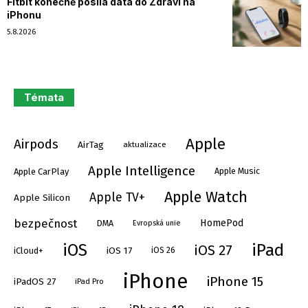
Fitbit konečně posílá data do Zdraví na
iPhonu
5.8.2026
Témata
Apple
Airpods
AirTag
aktualizace
Apple Intelligence
Apple Music
Apple CarPlay
Apple Watch
Apple TV+
Apple Silicon
bezpečnost
HomePod
DMA
Evropská unie
iPad
iOS
iOS 27
iOS 17
iOS 26
iCloud+
iPhone
iPhone 15
iPadOS 27
iPad Pro