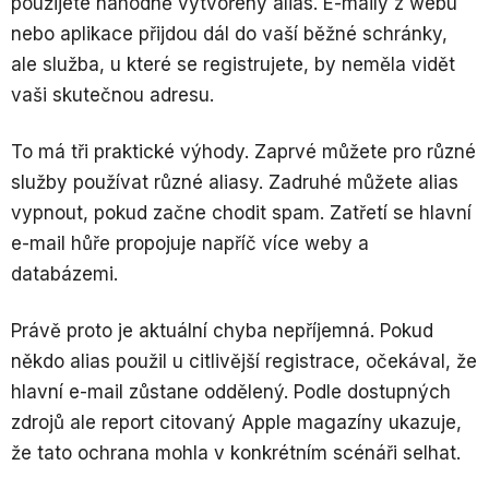
použijete náhodně vytvořený alias. E-maily z webu
nebo aplikace přijdou dál do vaší běžné schránky,
ale služba, u které se registrujete, by neměla vidět
vaši skutečnou adresu.
To má tři praktické výhody. Zaprvé můžete pro různé
služby používat různé aliasy. Zadruhé můžete alias
vypnout, pokud začne chodit spam. Zatřetí se hlavní
e-mail hůře propojuje napříč více weby a
databázemi.
Právě proto je aktuální chyba nepříjemná. Pokud
někdo alias použil u citlivější registrace, očekával, že
hlavní e-mail zůstane oddělený. Podle dostupných
zdrojů ale report citovaný Apple magazíny ukazuje,
že tato ochrana mohla v konkrétním scénáři selhat.