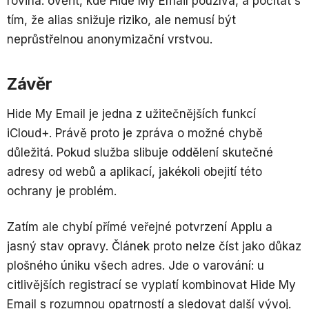
rovina: ověřit, kde Hide My Email používá, a počítat s
tím, že alias snižuje riziko, ale nemusí být
neprůstřelnou anonymizační vrstvou.
Závěr
Hide My Email je jedna z užitečnějších funkcí
iCloud+. Právě proto je zpráva o možné chybě
důležitá. Pokud služba slibuje oddělení skutečné
adresy od webů a aplikací, jakékoli obejití této
ochrany je problém.
Zatím ale chybí přímé veřejné potvrzení Applu a
jasný stav opravy. Článek proto nelze číst jako důkaz
plošného úniku všech adres. Jde o varování: u
citlivějších registrací se vyplatí kombinovat Hide My
Email s rozumnou opatrností a sledovat další vývoj.