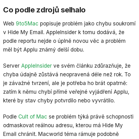
Co podle zdrojů selhalo
Web
9to5Mac
popisuje problém jako chybu soukromí
v Hide My Email. AppleInsider k tomu dodává, že
podle reportu nejde o úplně novou věc a problém
měl být Applu známý delší dobu.
Server
AppleInsider
ve svém článku zdůrazňuje, že
chyba údajně zůstává neopravená déle než rok. To
je závažné tvrzení, ale je potřeba ho brát opatrně:
zatím k němu chybí přímé veřejné vyjádření Applu,
které by stav chyby potvrdilo nebo vyvrátilo.
Podle
Cult of Mac
se problém týká právě schopnosti
odmaskovat reálnou adresu, kterou má Hide My
Email chránit. Macworld téma rámuje podobně