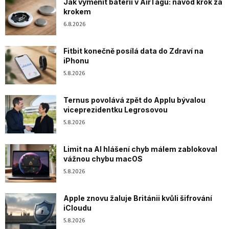
Jak vyměnit baterii v AirTagu: návod krok za
krokem
6.8.2026
Fitbit konečně posílá data do Zdraví na
iPhonu
5.8.2026
Ternus povolává zpět do Applu bývalou
viceprezidentku Legrosovou
5.8.2026
Limit na AI hlášení chyb málem zablokoval
vážnou chybu macOS
5.8.2026
Apple znovu žaluje Británii kvůli šifrování
iCloudu
5.8.2026