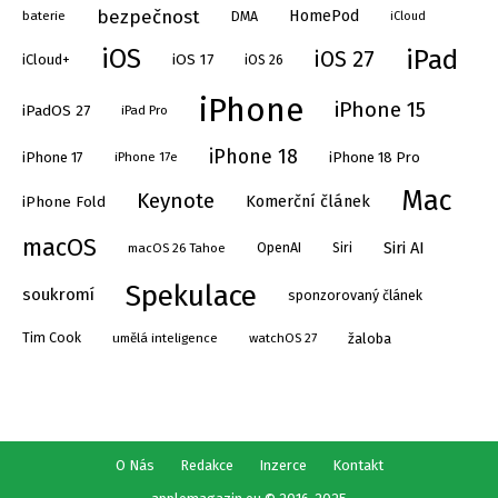
bezpečnost
HomePod
DMA
baterie
iCloud
iPad
iOS
iOS 27
iOS 17
iOS 26
iCloud+
iPhone
iPhone 15
iPadOS 27
iPad Pro
iPhone 18
iPhone 17
iPhone 17e
iPhone 18 Pro
Mac
Keynote
Komerční článek
iPhone Fold
macOS
Siri AI
OpenAI
Siri
macOS 26 Tahoe
Spekulace
soukromí
sponzorovaný článek
Tim Cook
umělá inteligence
watchOS 27
žaloba
O Nás
Redakce
Inzerce
Kontakt