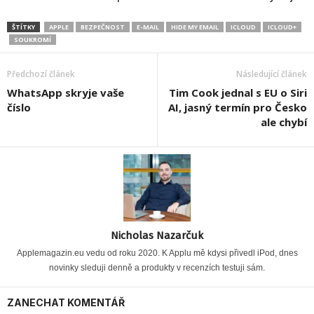
ŠTÍTKY
APPLE
BEZPEČNOST
E-MAIL
HIDE MY EMAIL
ICLOUD
ICLOUD+
SOUKROMÍ
Předchozí článek
Následující článek
WhatsApp skryje vaše
Tim Cook jednal s EU o Siri
číslo
AI, jasný termín pro Česko
ale chybí
Nicholas Nazarčuk
Applemagazin.eu vedu od roku 2020. K Applu mě kdysi přivedl iPod, dnes
novinky sleduji denně a produkty v recenzích testuji sám.
ZANECHAT KOMENTÁŘ