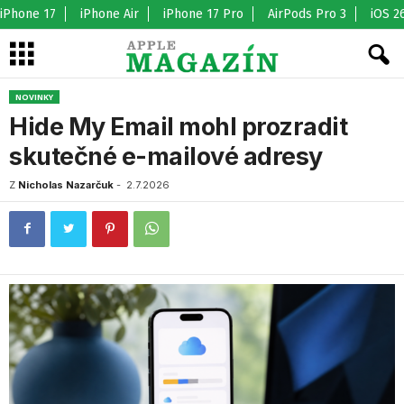
iPhone 17
iPhone Air
iPhone 17 Pro
AirPods Pro 3
iOS 2
NOVINKY
Hide My Email mohl prozradit
skutečné e-mailové adresy
Z
Nicholas Nazarčuk
-
2.7.2026