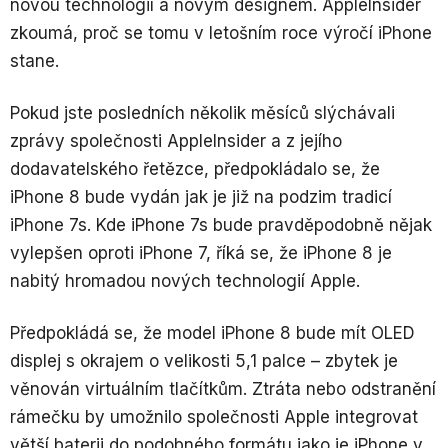
novou technologií a novým designem. AppleInsider
zkoumá, proč se tomu v letošním roce výročí iPhone
stane.
Pokud jste posledních několik měsíců slýchávali
zprávy společnosti AppleInsider a z jejího
dodavatelského řetězce, předpokládalo se, že
iPhone 8 bude vydán jak je již na podzim tradicí
iPhone 7s. Kde iPhone 7s bude pravděpodobně nějak
vylepšen oproti iPhone 7, říká se, že iPhone 8 je
nabitý hromadou nových technologií Apple.
Předpokládá se, že model iPhone 8 bude mít OLED
displej s okrajem o velikosti 5,1 palce – zbytek je
věnován virtuálním tlačítkům. Ztráta nebo odstranění
rámečku by umožnilo společnosti Apple integrovat
větší baterii do podobného formátu jako je iPhone v