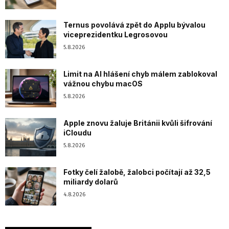
Ternus povolává zpět do Applu bývalou
viceprezidentku Legrosovou
5.8.2026
Limit na AI hlášení chyb málem zablokoval
vážnou chybu macOS
5.8.2026
Apple znovu žaluje Británii kvůli šifrování
iCloudu
5.8.2026
Fotky čelí žalobě, žalobci počítají až 32,5
miliardy dolarů
4.8.2026