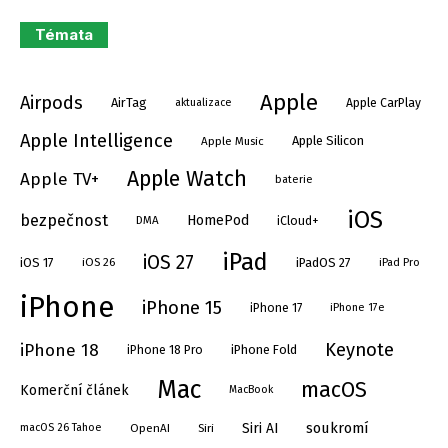
Témata
Apple
Airpods
AirTag
aktualizace
Apple CarPlay
Apple Intelligence
Apple Silicon
Apple Music
Apple Watch
Apple TV+
baterie
iOS
bezpečnost
HomePod
DMA
iCloud+
iPad
iOS 27
iOS 17
iPadOS 27
iOS 26
iPad Pro
iPhone
iPhone 15
iPhone 17
iPhone 17e
Keynote
iPhone 18
iPhone Fold
iPhone 18 Pro
Mac
macOS
Komerční článek
MacBook
soukromí
Siri AI
OpenAI
Siri
macOS 26 Tahoe