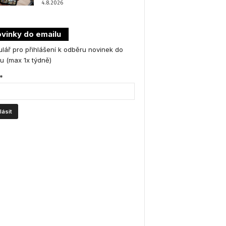
4.8.2026
vinky do emailu
lář pro přihlášení k odběru novinek do
u (max 1x týdně)
*