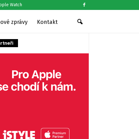
pple Watch
kové zprávy
Kontakt
rtneři