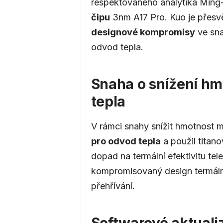
respektovaného analytika Ming
.
čipu
3nm A17 Pro. Kuo je přesv
designové kompromisy
ve sna
e
odvod tepla.
u
Snaha o snížení hm
tepla
V rámci snahy snížit hmotnost 
pro odvod tepla
a použil titan
dopad na termální efektivitu te
kompromisovaný design termáln
přehřívání.
Softwarové aktuali