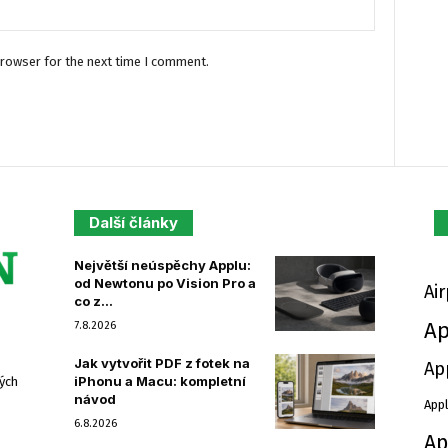
browser for the next time I comment.
Další články
Největší neúspěchy Applu:
od Newtonu po Vision Pro a
Ai
co z...
Ap
7.8.2026
Jak vytvořit PDF z fotek na
Ap
iPhonu a Macu: kompletní
ých
návod
Appl
6.8.2026
Ap