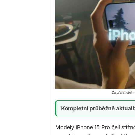
a
g
a
z
Za přehříváním 
í
Kompletní průběžně aktuali
n
Modely iPhone 15 Pro čelí stíž