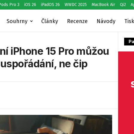
Pods Pro 3
iOS 26
iPadOS 26
WWDC 2025
MacBook Air
Qi2
A
Souhrny
Články
Recenze
Návody
Tis
Pa
ní iPhone 15 Pro můžou
uspořádání, ne čip