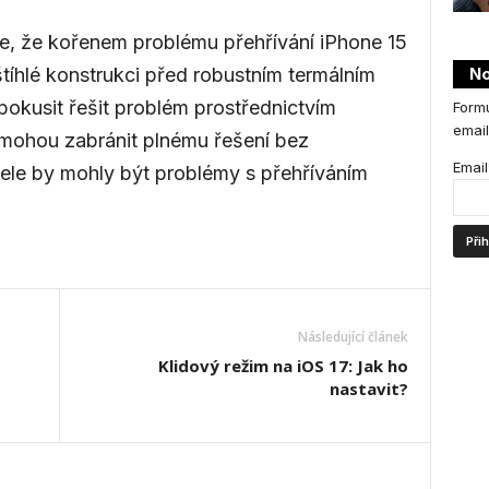
e, že kořenem problému přehřívání iPhone 15
štíhlé konstrukci před robustním termálním
No
okusit řešit problém prostřednictvím
Formu
email
mohou zabránit plnému řešení bez
Email
ele by mohly být problémy s přehříváním
Následující článek
Klidový režim na iOS 17: Jak ho
nastavit?