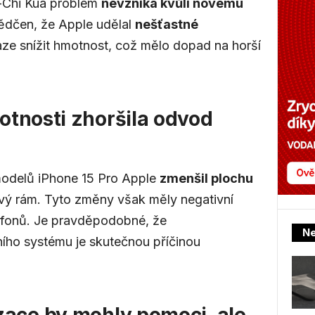
-Chi Kua problém
nevzniká kvůli novému
ědčen, že Apple udělal
nešťastné
ze snížit hmotnost, což mělo dopad na horší
otnosti zhoršila odvod
modelů iPhone 15 Pro Apple
zmenšil plochu
ový rám. Tyto změny však měly negativní
lefonů. Je pravděpodobné, že
Ne
ího systému je skutečnou příčinou
zace by mohly pomoci, ale