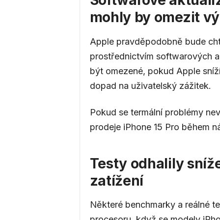
mohly by omezit v
Apple pravděpodobně bude chtít
prostřednictvím softwarových a
být omezené, pokud Apple sníží
dopad na uživatelský zážitek.
Pokud se termální problémy nevy
prodeje iPhone 15 Pro během ná
Testy odhalily sní
zatížení
Některé benchmarky a reálné tes
procesoru, když se modely iPhone