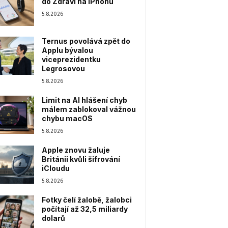
do Zdraví na iPhonu
5.8.2026
Ternus povolává zpět do
Applu bývalou
viceprezidentku
Legrosovou
5.8.2026
Limit na AI hlášení chyb
málem zablokoval vážnou
chybu macOS
5.8.2026
Apple znovu žaluje
Británii kvůli šifrování
iCloudu
5.8.2026
Fotky čelí žalobě, žalobci
počítají až 32,5 miliardy
dolarů