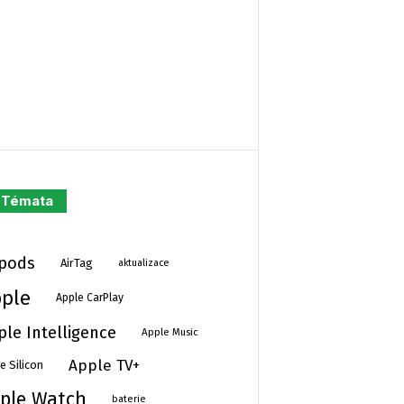
Témata
rpods
AirTag
aktualizace
ple
Apple CarPlay
ple Intelligence
Apple Music
Apple TV+
e Silicon
ple Watch
baterie