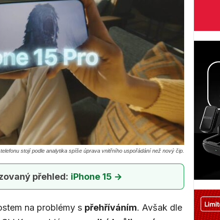
telefonu stojí podle analytika spíše úprava vnitřního uspořádání než nový čip.
zovaný přehled:
iPhone 15 →
nostem na problémy s
přehříváním
. Avšak dle