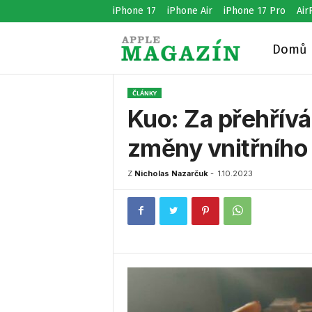
iPhone 17
iPhone Air
iPhone 17 Pro
Air
Domů
A
ČLÁNKY
p
Kuo: Za přehřívá
změny vnitřního 
p
Z
Nicholas Nazarčuk
-
1.10.2023
l
e
M