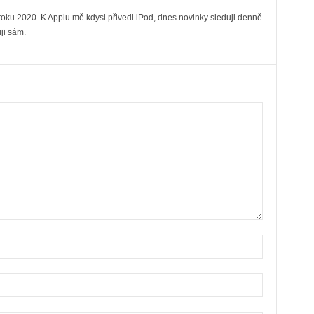
ku 2020. K Applu mě kdysi přivedl iPod, dnes novinky sleduji denně
ji sám.