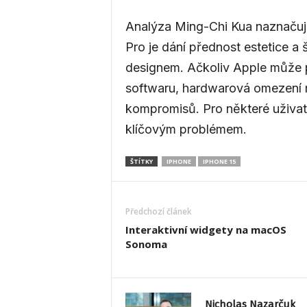
Analýza Ming-Chi Kua naznačuj
Pro je dání přednost estetice a 
designem. Ačkoliv Apple může p
softwaru, hardwarová omezení 
kompromisů. Pro některé uživat
klíčovým problémem.
ŠTÍTKY
IPHONE
IPHONE 15
Předchozí článek
Interaktivní widgety na macOS
Sonoma
Nicholas Nazarčuk