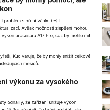
ýkon
 problém s přehříváním řešit
ktualizací. Avšak možnosti zlepšení mohou
 výkon procesoru A17 Pro, což by mohlo mít
řeší, Kuo varuje, že by mohly snížit celkové
sledujících měsíců.
žení výkonu za vysokého
ty odhalily, že zařízení snižuje výkon
 15 Pro přehřejí. To brání přehřátí, ale