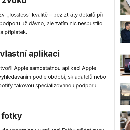
a zvuku
. „lossless“ kvalitě – bez ztráty detailů při
i podporu už dávno, ale zatím nic nespustilo.
a příplatek.
lastní aplikaci
tvořil Apple samostatnou aplikaci Apple
 vyhledáváním podle období, skladatelů nebo
Spotify takovou specializovanou podporu
 fotky