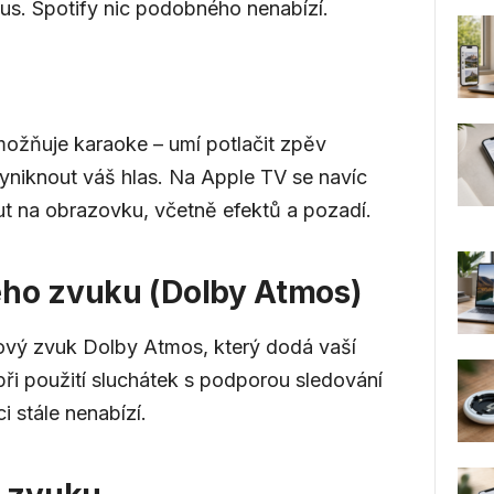
us. Spotify nic podobného nenabízí.
ožňuje karaoke – umí potlačit zpěv
yniknout váš hlas. Na Apple TV se navíc
 na obrazovku, včetně efektů a pozadí.
ého zvuku (Dolby Atmos)
ový zvuk Dolby Atmos, který dodá vaší
ři použití sluchátek s podporou sledování
i stále nenabízí.