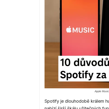
a
g
a
z
í
Apple Music
n
Spotify je dlouhodobě králem h
nabízí širší škálu užitečných fu