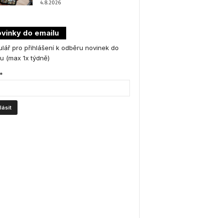
4.8.2026
vinky do emailu
lář pro přihlášení k odběru novinek do
u (max 1x týdně)
*