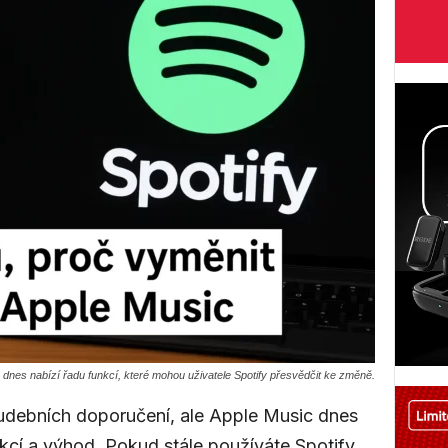
 dnes nabízí řadu funkcí, které mohou uživatele Spotify přesvědčit ke změně.
udebních doporučení, ale Apple Music dnes
nkcí a výhod. Pokud stále používáte Spotify,