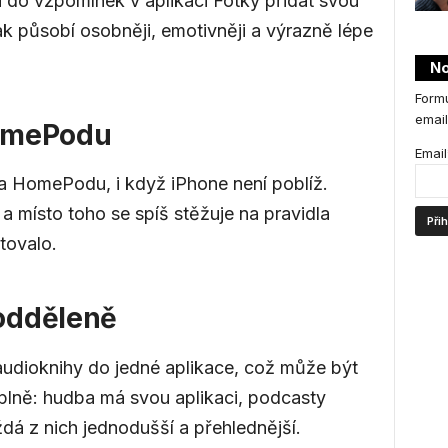
 do vzpomínek v aplikaci Fotky přidat svou
 působí osobněji, emotivněji a výrazně lépe
No
Formu
email
HomePodu
Email
na HomePodu, i když iPhone není poblíž.
a místo toho se spíš stěžuje na pravidla
tovalo.
odděleně
 audioknihy do jedné aplikace, což může být
uplně: hudba má svou aplikaci, podcasty
dá z nich jednodušší a přehlednější.