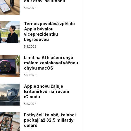
do Zdraví na iPhonu
5.8.2026
Ternus povolává zpět do
Applu bývalou
viceprezidentku
Legrosovou
5.8.2026
Limit na AI hlášení chyb
málem zablokoval vážnou
chybu macOS
5.8.2026
Apple znovu žaluje
Británii kvůli šifrování
iCloudu
5.8.2026
Fotky čelí žalobě, žalobci
počítají až 32,5 miliardy
dolarů