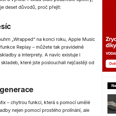
je deset důvodů, proč přejít:
síc
ouhrn „Wrapped“ na konci roku, Apple Music
i funkce Replay – můžete tak pravidelně
kladby a interprety. A navíc existuje i
kladeb, které jste poslouchali nejčastěji od
Ne
é generace
ix – chytrou funkci, která s pomocí umělé
ladby nejen pomocí prostého prolínání, ale