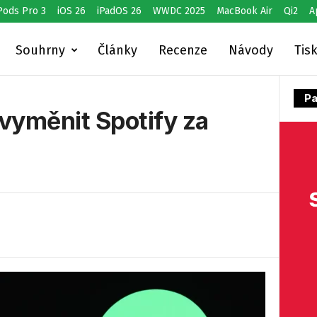
Pods Pro 3
iOS 26
iPadOS 26
WWDC 2025
MacBook Air
Qi2
A
Souhrny
Články
Recenze
Návody
Tis
Pa
vyměnit Spotify za