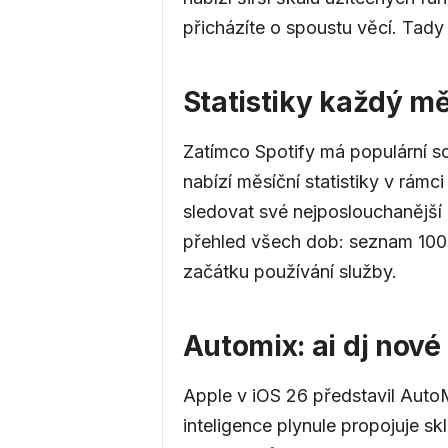
.
přicházíte o spoustu věcí. Tady 
e
Statistiky každý mě
Zatímco Spotify má populární s
u
nabízí měsíční statistiky v rámc
sledovat své nejposlouchanější s
přehled všech dob: seznam 100 s
začátku používání služby.
Automix: ai dj nov
Apple v iOS 26 představil AutoM
inteligence plynule propojuje sk