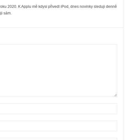
ku 2020. K Applu mě kdysi přivedl iPod, dnes novinky sleduji denně
ji sám.