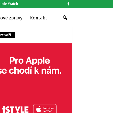
pple Watch
kové zprávy
Kontakt
rtneři