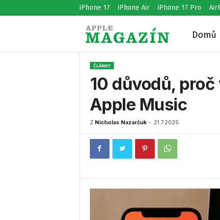
iPhone 17
iPhone Air
iPhone 17 Pro
Air
Domů
A
ČLÁNKY
p
10 důvodů, proč 
Apple Music
p
Z
Nicholas Nazarčuk
-
21.7.2025
l
e
M