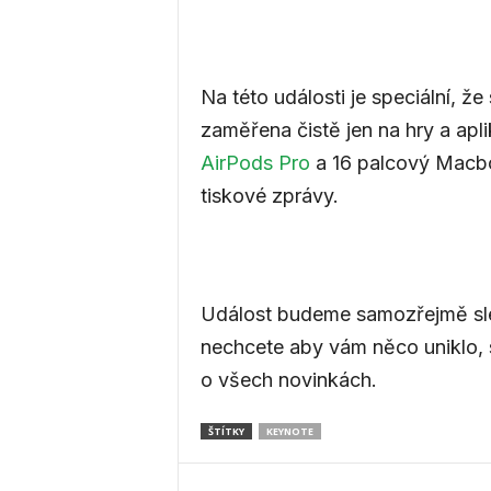
.
e
Na této události je speciální, ž
zaměřena čistě jen na hry a apl
AirPods Pro
a 16 palcový Macbo
u
tiskové zprávy.
Událost budeme samozřejmě sle
nechcete aby vám něco uniklo, 
o všech novinkách.
ŠTÍTKY
KEYNOTE