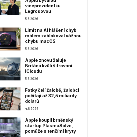
Applu bývalou
viceprezidentku
Legrosovou
5.8.2026
Limit na AI hlášení chyb
málem zablokoval vážnou
chybu macOS
5.8.2026
Apple znovu žaluje
Británii kvůli šifrování
iCloudu
5.8.2026
Fotky čelí žalobě, žalobci
počítají až 32,5 miliardy
dolarů
4.8.2026
Apple koupil brněnský
startup PlasmaSolve,
pomůže s tenčími kryty