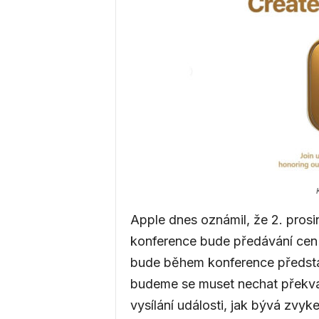
a
g
a
z
Apple dnes oznámil, že 2. pros
í
konference bude předávání cen pr
bude během konference předsta
n
budeme se muset nechat překvap
vysílání události, jak bývá zvyk