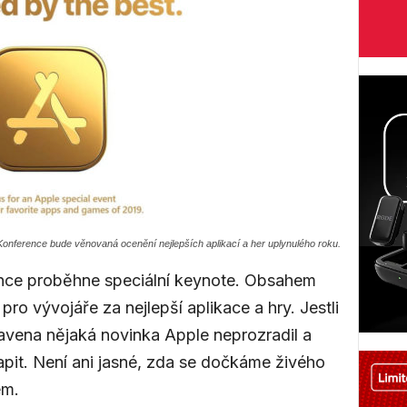
Konference bude věnovaná ocenění nejlepších aplikací a her uplynulého roku.
ince proběhne speciální keynote. Obsahem
o vývojáře za nejlepší aplikace a hry. Jestli
vena nějaká novinka Apple neprozradil a
it. Není ani jasné, zda se dočkáme živého
em.