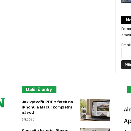
No
Formu
email
Email
Další články
Jak vytvořit PDF z fotek na
iPhonu a Macu: kompletní
Ai
návod
Ap
6.8.2026
Kapacita baterie iPhonu: