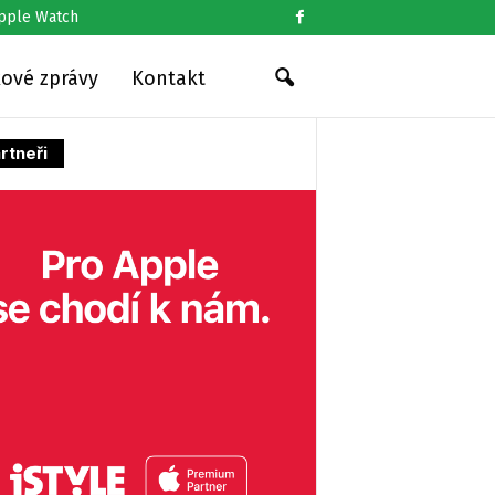
pple Watch
kové zprávy
Kontakt
rtneři