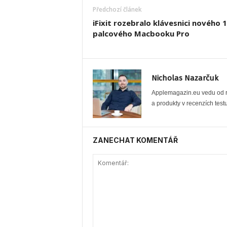
Předchozí článek
iFixit rozebralo klávesnici nového 
palcového Macbooku Pro
Nicholas Nazarčuk
Applemagazin.eu vedu od ro
a produkty v recenzích testu
ZANECHAT KOMENTÁŘ