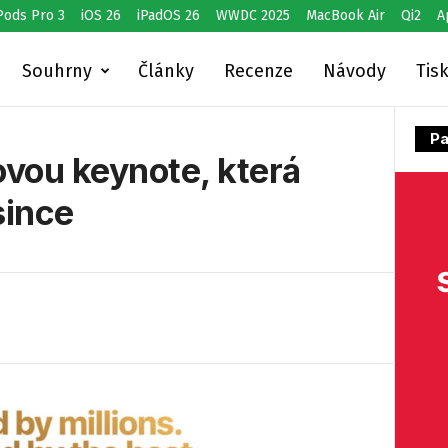
Pods Pro 3
iOS 26
iPadOS 26
WWDC 2025
MacBook Air
Qi2
A
Souhrny
Články
Recenze
Návody
Tis
Pa
ovou keynote, která
since