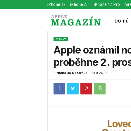
iPhone 17
iPhone Air
iPhone 17 Pro
Air
Domů
A
ČLÁNKY
p
Apple oznámil n
proběhne 2. pro
p
Z
Nicholas Nazarčuk
-
19.11.2019
l
e
M