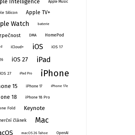
ple Intelligence
Apple Music
Apple TV+
le Silicon
ple Watch
baterie
zpečnost
HomePod
DMA
iOS
iOS 17
iCloud+
ud
iPad
iOS 27
26
iPhone
dOS 27
iPad Pro
hone 15
iPhone 17
iPhone 17e
hone 18
iPhone 18 Pro
Keynote
one Fold
Mac
erční článek
acOS
OpenAI
macOS 26 Tahoe