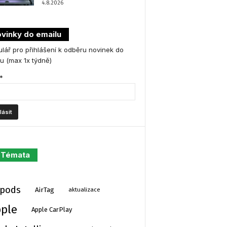
4.8.2026
vinky do emailu
lář pro přihlášení k odběru novinek do
u (max 1x týdně)
*
Témata
rpods
AirTag
aktualizace
ple
Apple CarPlay