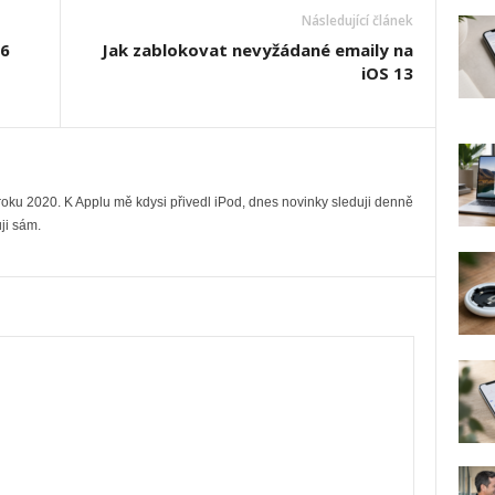
Následující článek
16
Jak zablokovat nevyžádané emaily na
iOS 13
ku 2020. K Applu mě kdysi přivedl iPod, dnes novinky sleduji denně
ji sám.