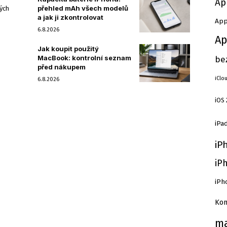
Ap
přehled mAh všech modelů
ých
a jak ji zkontrolovat
App
6.8.2026
Ap
Jak koupit použitý
MacBook: kontrolní seznam
be
před nákupem
iClo
6.8.2026
iOS 
iPa
iP
iP
iPh
Kom
m