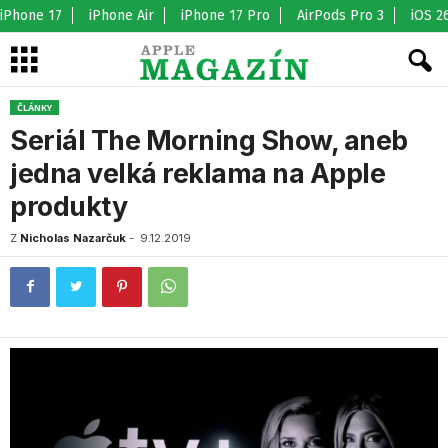
iPhone 17
iPhone Air
iPhone 17 Pro
AirPods Pro 3
iOS 2
ČLÁNKY
Seriál The Morning Show, aneb
jedna velká reklama na Apple
produkty
Z
Nicholas Nazarčuk
-
9.12.2019