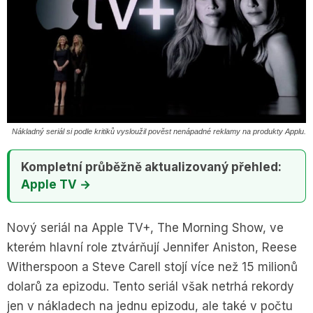
Nákladný seriál si podle kritiků vysloužil pověst nenápadné reklamy na produkty Applu.
Kompletní průběžně aktualizovaný přehled:
Apple TV →
Nový seriál na Apple TV+, The Morning Show, ve
kterém hlavní role ztvárňují Jennifer Aniston, Reese
Witherspoon a Steve Carell stojí více než 15 milionů
dolarů za epizodu. Tento seriál však netrhá rekordy
jen v nákladech na jednu epizodu, ale také v počtu