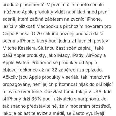
product placementů. V prvním díle tohoto seriálu
můžeme Apple produkty vidět například hned první
scéně, která začíná záběrem na zvonící iPhone,
ležící v blízkosti Macbooku s příchozím hovorem pro
Chipa Blacka. O 20 sekund později přichází další
scéna s iPhone, který budí jednu z hlavních postav
Mitche Kesslera. Slušnou část scén zaplňují také
další Apple produkty, jako iMacy, iPady, AirPody a
Apple Watch. Průměrně se produkty od Apple
objevují dokonce až na 32 záběrech za epizodu.
Ačkoliv jsou Apple produkty v seriálu tak intenzivně
propagovány, není jejich přítomnost nijak do očí bijící
a jeví se uvěřitelně. Obzvlášť tomu tak je v USA, kde
si iPhony drží 35% podíl uživatelů smartphonů. Je
tak snadno představitelné, že v moderním prostředí,
jako je oblast televize a médií, se často využívají