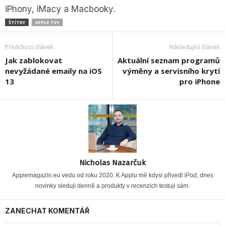
iPhony, iMacy a Macbooky.
ŠTÍTKY
APPLE TV+
Předchozí článek
Následující článek
Jak zablokovat
Aktuální seznam programů
nevyžádané emaily na iOS
výměny a servisního krytí
13
pro iPhone
Nicholas Nazarčuk
Applemagazin.eu vedu od roku 2020. K Applu mě kdysi přivedl iPod, dnes
novinky sleduji denně a produkty v recenzích testuji sám.
ZANECHAT KOMENTÁŘ