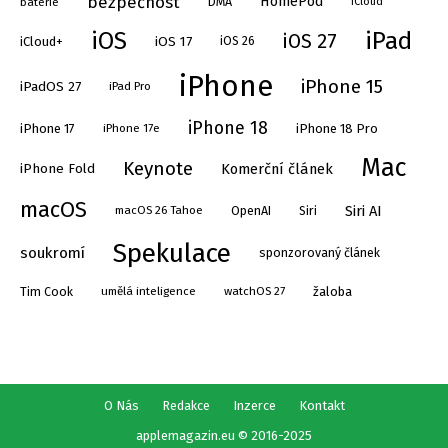
bezpečnost
HomePod
DMA
baterie
iCloud
iPad
iOS
iOS 27
iOS 17
iOS 26
iCloud+
iPhone
iPhone 15
iPadOS 27
iPad Pro
iPhone 18
iPhone 17
iPhone 17e
iPhone 18 Pro
Mac
Keynote
Komerční článek
iPhone Fold
macOS
Siri AI
OpenAI
Siri
macOS 26 Tahoe
Spekulace
soukromí
sponzorovaný článek
Tim Cook
umělá inteligence
watchOS 27
žaloba
O Nás
Redakce
Inzerce
Kontakt
applemagazin.eu © 2016-2025