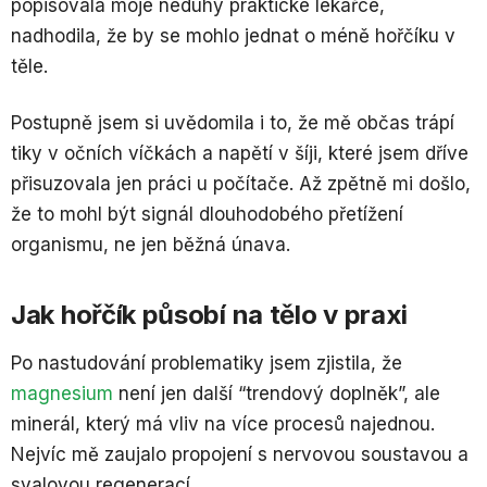
popisovala moje neduhy praktické lékařce,
nadhodila, že by se mohlo jednat o méně hořčíku v
těle.
Postupně jsem si uvědomila i to, že mě občas trápí
tiky v očních víčkách a napětí v šíji, které jsem dříve
přisuzovala jen práci u počítače. Až zpětně mi došlo,
že to mohl být signál dlouhodobého přetížení
organismu, ne jen běžná únava.
Jak hořčík působí na tělo v praxi
Po nastudování problematiky jsem zjistila, že
magnesium
není jen další “trendový doplněk”, ale
minerál, který má vliv na více procesů najednou.
Nejvíc mě zaujalo propojení s nervovou soustavou a
svalovou regenerací.