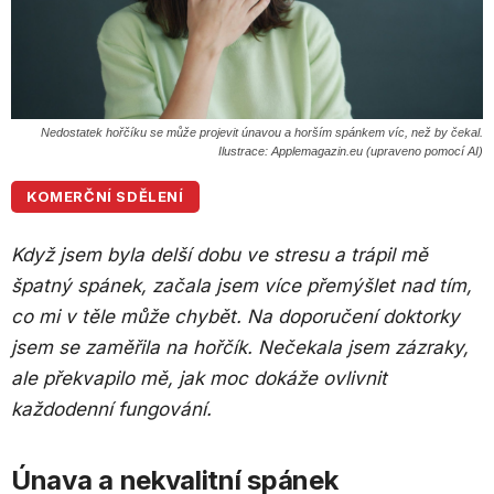
Nedostatek hořčíku se může projevit únavou a horším spánkem víc, než by čekal.
Ilustrace: Applemagazin.eu (upraveno pomocí AI)
KOMERČNÍ SDĚLENÍ
Když jsem byla delší dobu ve stresu a trápil mě
špatný spánek, začala jsem více přemýšlet nad tím,
co mi v těle může chybět. Na doporučení doktorky
jsem se zaměřila na hořčík. Nečekala jsem zázraky,
ale překvapilo mě, jak moc dokáže ovlivnit
každodenní fungování.
Únava a nekvalitní spánek