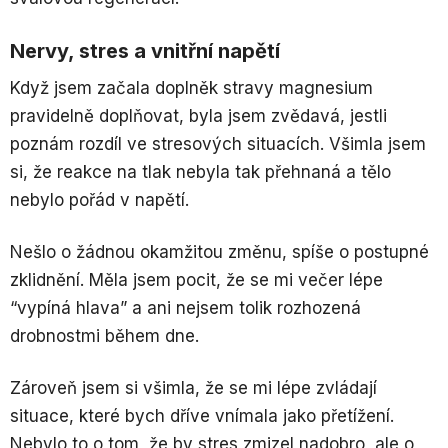
Nervy, stres a vnitřní napětí
Když jsem začala doplněk stravy magnesium
pravidelně doplňovat, byla jsem zvědavá, jestli
poznám rozdíl ve stresových situacích. Všimla jsem
si, že reakce na tlak nebyla tak přehnaná a tělo
nebylo pořád v napětí.
Nešlo o žádnou okamžitou změnu, spíše o postupné
zklidnění. Měla jsem pocit, že se mi večer lépe
“vypíná hlava” a ani nejsem tolik rozhozená
drobnostmi během dne.
Zároveň jsem si všimla, že se mi lépe zvládají
situace, které bych dříve vnímala jako přetížení.
Nebylo to o tom, že by stres zmizel nadobro, ale o