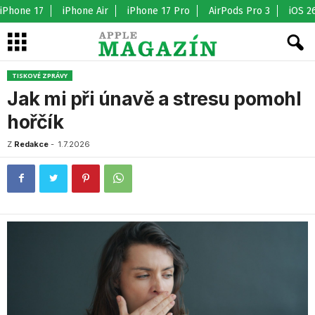
iPhone 17
iPhone Air
iPhone 17 Pro
AirPods Pro 3
iOS 2
TISKOVÉ ZPRÁVY
Jak mi při únavě a stresu pomohl
hořčík
Z
Redakce
-
1.7.2026