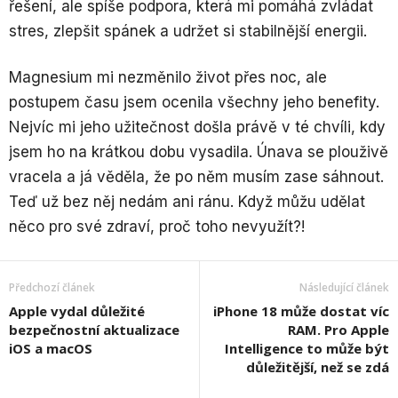
řešení, ale spíše podpora, která mi pomáhá zvládat
stres, zlepšit spánek a udržet si stabilnější energii.
Magnesium mi nezměnilo život přes noc, ale
postupem času jsem ocenila všechny jeho benefity.
Nejvíc mi jeho užitečnost došla právě v té chvíli, kdy
jsem ho na krátkou dobu vysadila. Únava se plouživě
vracela a já věděla, že po něm musím zase sáhnout.
Teď už bez něj nedám ani ránu. Když můžu udělat
něco pro své zdraví, proč toho nevyužít?!
Předchozí článek
Následující článek
Apple vydal důležité
iPhone 18 může dostat víc
bezpečnostní aktualizace
RAM. Pro Apple
iOS a macOS
Intelligence to může být
důležitější, než se zdá