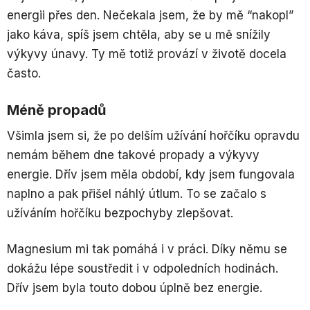
energii přes den. Nečekala jsem, že by mě “nakopl”
jako káva, spíš jsem chtěla, aby se u mě snížily
výkyvy únavy. Ty mě totiž provází v životě docela
často.
Méně propadů
Všimla jsem si, že po delším užívání hořčíku opravdu
nemám během dne takové propady a výkyvy
energie. Dřív jsem měla období, kdy jsem fungovala
naplno a pak přišel náhlý útlum. To se začalo s
užíváním hořčíku bezpochyby zlepšovat.
Magnesium mi tak pomáhá i v práci. Díky němu se
dokážu lépe soustředit i v odpoledních hodinách.
Dřív jsem byla touto dobou úplně bez energie.