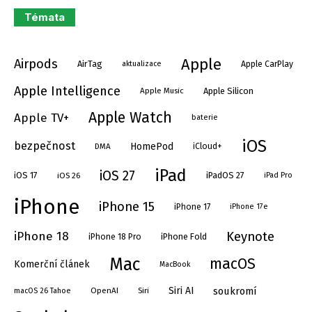
Témata
Apple
Airpods
AirTag
aktualizace
Apple CarPlay
Apple Intelligence
Apple Silicon
Apple Music
Apple Watch
Apple TV+
baterie
iOS
bezpečnost
HomePod
DMA
iCloud+
iPad
iOS 27
iOS 17
iPadOS 27
iOS 26
iPad Pro
iPhone
iPhone 15
iPhone 17
iPhone 17e
Keynote
iPhone 18
iPhone Fold
iPhone 18 Pro
Mac
macOS
Komerční článek
MacBook
soukromí
Siri AI
OpenAI
Siri
macOS 26 Tahoe