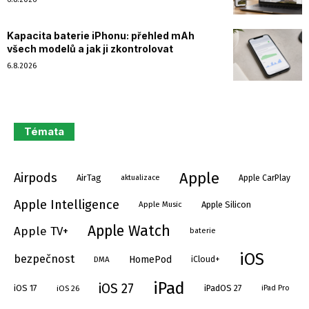
Kapacita baterie iPhonu: přehled mAh
všech modelů a jak ji zkontrolovat
6.8.2026
Témata
Apple
Airpods
AirTag
aktualizace
Apple CarPlay
Apple Intelligence
Apple Silicon
Apple Music
Apple Watch
Apple TV+
baterie
iOS
bezpečnost
HomePod
DMA
iCloud+
iPad
iOS 27
iOS 17
iPadOS 27
iOS 26
iPad Pro