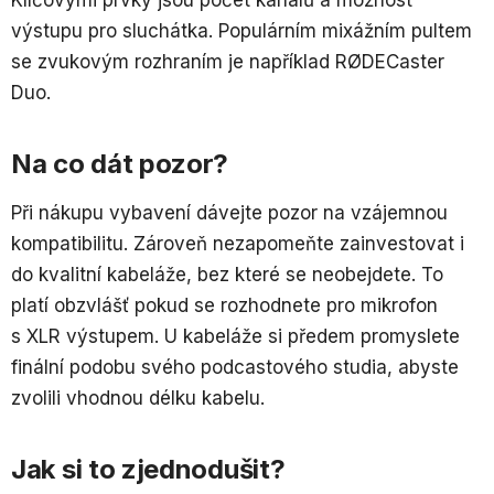
Klíčovými prvky jsou počet kanálů a možnost
výstupu pro sluchátka. Populárním mixážním pultem
se zvukovým rozhraním je například RØDECaster
Duo.
Na co dát pozor?
Při nákupu vybavení dávejte pozor na vzájemnou
kompatibilitu. Zároveň nezapomeňte zainvestovat i
do kvalitní kabeláže, bez které se neobejdete. To
platí obzvlášť pokud se rozhodnete pro mikrofon
s XLR výstupem. U kabeláže si předem promyslete
finální podobu svého podcastového studia, abyste
zvolili vhodnou délku kabelu.
Jak si to zjednodušit?