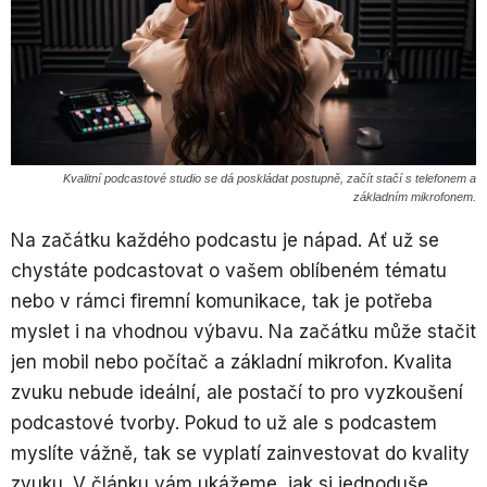
Kvalitní podcastové studio se dá poskládat postupně, začít stačí s telefonem a
základním mikrofonem.
Na začátku každého podcastu je nápad. Ať už se
chystáte podcastovat o vašem oblíbeném tématu
nebo v rámci firemní komunikace, tak je potřeba
myslet i na vhodnou výbavu. Na začátku může stačit
jen mobil nebo počítač a základní mikrofon. Kvalita
zvuku nebude ideální, ale postačí to pro vyzkoušení
podcastové tvorby. Pokud to už ale s podcastem
myslíte vážně, tak se vyplatí zainvestovat do kvality
zvuku. V článku vám ukážeme, jak si jednoduše