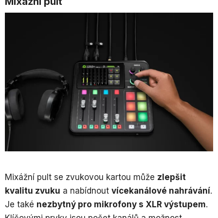
Mixážní pult
Mixážní pult se zvukovou kartou může
zlepšit
kvalitu zvuku
a nabídnout
vícekanálové nahrávání
.
Je také
nezbytný pro mikrofony s XLR výstupem
.