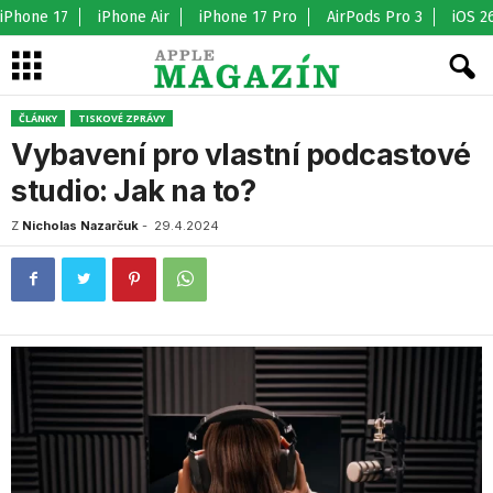
iPhone 17
iPhone Air
iPhone 17 Pro
AirPods Pro 3
iOS 2
ČLÁNKY
TISKOVÉ ZPRÁVY
Vybavení pro vlastní podcastové
studio: Jak na to?
Z
Nicholas Nazarčuk
-
29.4.2024