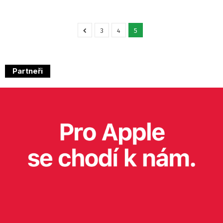
3
4
5
Partneři