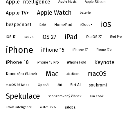
Apple Intelligence
Apple Silicon
Apple Music
Apple Watch
Apple TV+
baterie
iOS
bezpečnost
HomePod
DMA
iCloud+
iPad
iOS 27
iOS 17
iPadOS 27
iOS 26
iPad Pro
iPhone
iPhone 15
iPhone 17
iPhone 17e
Keynote
iPhone 18
iPhone Fold
iPhone 18 Pro
Mac
macOS
Komerční článek
MacBook
soukromí
Siri AI
OpenAI
Siri
macOS 26 Tahoe
Spekulace
sponzorovaný článek
Tim Cook
umělá inteligence
watchOS 27
žaloba