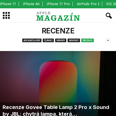
iPhone 17
iPhone Air
iPhone 17 Pro
AirPods Pro 3
iOS 2
RECENZE
APLIKACE A HRY
ČLÁNKY
NÁVODY
NOVINKY
RECENZE
Recenze Govee Table Lamp 2 Pro x Sound
by JBL: chytrá lampa, která...