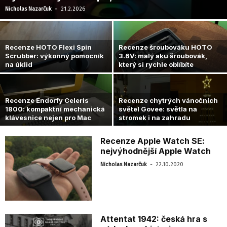
-
Nicholas Nazarčuk
21.2.2026
Recenze HOTO Flexi Spin
Recenze šroubováku HOTO
Scrubber: výkonný pomocník
3.6V: malý aku šroubovák,
na úklid
který si rychle oblíbíte
Recenze Endorfy Celeris
Recenze chytrých vánočních
1800: kompaktní mechanická
světel Govee: světla na
klávesnice nejen pro Mac
stromek i na zahradu
Recenze Apple Watch SE:
nejvýhodnější Apple Watch
-
Nicholas Nazarčuk
22.10.2020
Attentat 1942: česká hra s